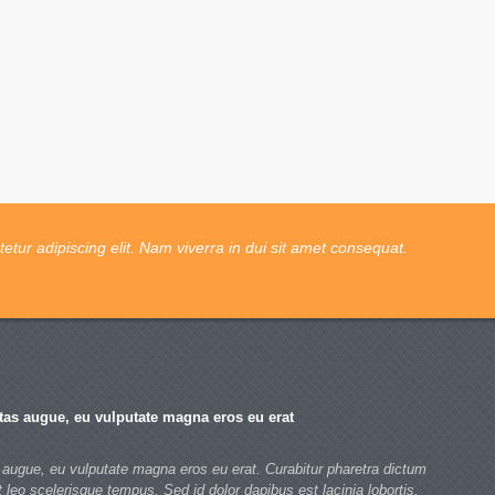
tur adipiscing elit. Nam viverra in dui sit amet consequat.
tas augue, eu vulputate magna eros eu erat
 augue, eu vulputate magna eros eu erat. Curabitur pharetra dictum
t leo scelerisque tempus. Sed id dolor dapibus est lacinia lobortis.