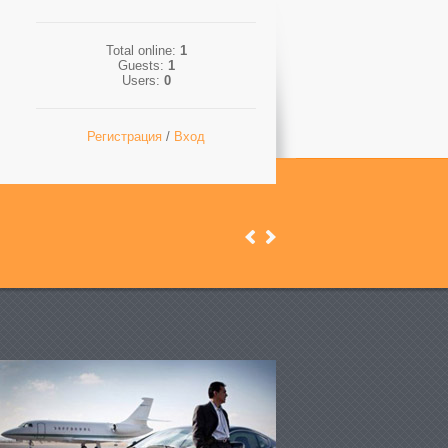
Total online:
1
Guests:
1
Users:
0
Регистрация
/
Вход
Previous
Next