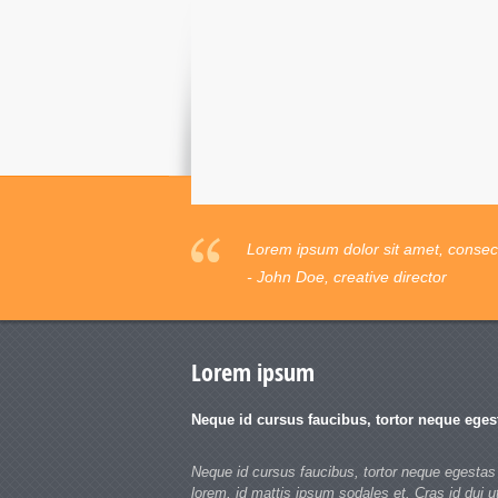
Lorem ipsum dolor sit amet, consecte
- John Doe, creative director
Lorem ipsum
Neque id cursus faucibus, tortor neque eges
Neque id cursus faucibus, tortor neque egestas
lorem, id mattis ipsum sodales et. Cras id dui u